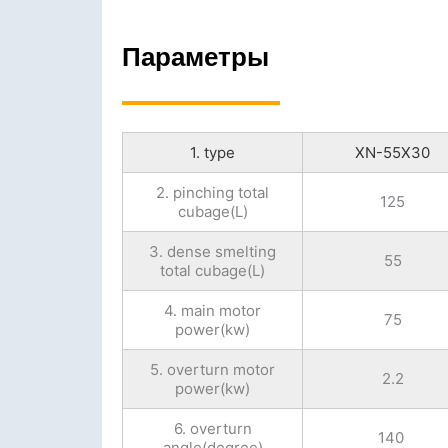
Параметры
1. type
XN-55X30
2. pinching total
125
cubage(L)
3. dense smelting
55
total cubage(L)
4. main motor
75
power(kw)
5. overturn motor
2.2
power(kw)
6. overturn
140
angle(degree)