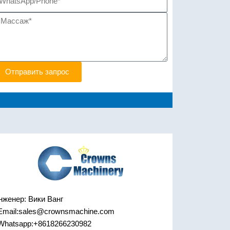
Отправить запрос
нженер: Вики Ванг
Email:sales@crownsmachine.com
Whatsapp:+8618266230982