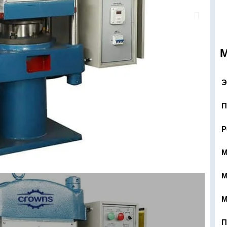
Э
П
Р
М
М
М
П