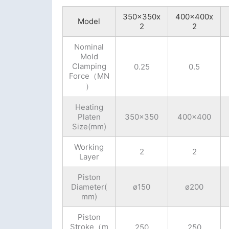
350x350x
400x400x
Model
2
2
Nominal
Mold
Clamping
0.25
0.5
Force（MN
）
Heating
Platen
350x350
400x400
Size(mm)
Working
2
2
Layer
Piston
Diameter(
ø150
ø200
mm)
Piston
Stroke（m
250
250