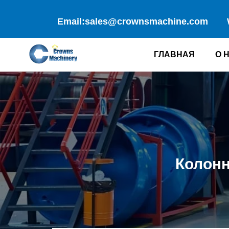
Перейти
к
Email:sales@crownsmachine.com
содержимому
ГЛАВНАЯ
О 
Колонн