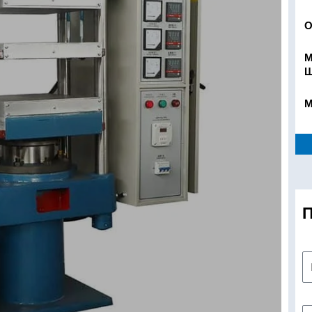
О
М
Ш
М
П