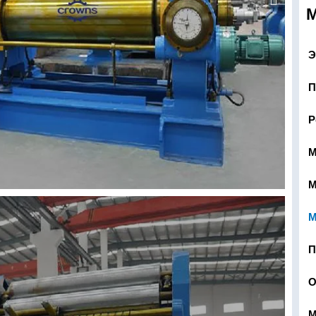
Э
П
Р
М
М
М
П
О
М