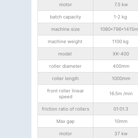
motor
7.5 kw
batch capacity
1-2 kg
machine size
1080*796*1415
machine weight
1100 kg
model
XK-400
roller diameter
400mm
roller length
1000mm
front roller linear
16.5m /min
speed
friction ratio of rollers
01:01.3
Max gap
10mm
motor
37 kw