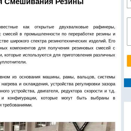
я Смешивания Резины
известные как открытые двухвалковые рафинеры,
х смесей в промышленности по переработке резины и
тве широкого спектра резинотехнических изделий. Его
ных компонентов для получения резиновых смесей с
, которые используются для приготовления различных
 уплотнители.
овном из основания машины, рамы, вальцов, системы
 нагрева и охлаждения, устройства регулировки зазора
ого устройства, двигателя, редуктора скорости и т.д.
 и конфигурации, которые могут быть выбраны в
и требованиями.