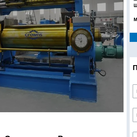
Ш
М
П