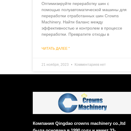
Оптимизируйте переработку шин с
помощью полуавтоматической машины для
переработки отработанных шин Crowns
Machinery. Найти баланс между
эффективностью и контролем в процессе
переработки. Превратите отходы в
ЧИТАТЬ ДАЛЕЕ "
21 ноября, 2023
Комментариев нет
Компания Qingdao crowns machinery co.,ltd
была основана в 1990 году и имеет 33-